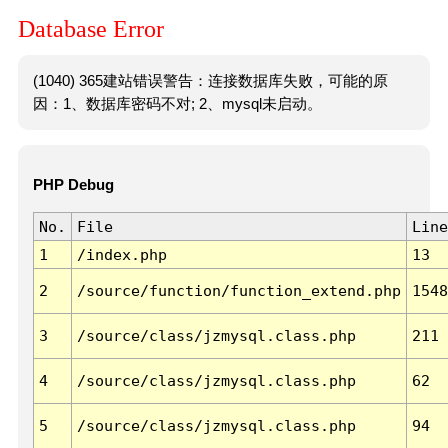
Database Error
(1040) 365建站错误警告：连接数据库失败，可能的原
因：1、数据库密码不对; 2、mysql未启动。
PHP Debug
No.
File
Line
1
/index.php
13
2
/source/function/function_extend.php
1548
3
/source/class/jzmysql.class.php
211
4
/source/class/jzmysql.class.php
62
5
/source/class/jzmysql.class.php
94