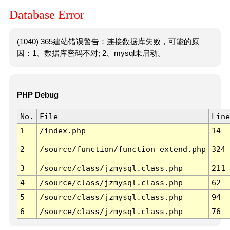
Database Error
(1040) 365建站错误警告：连接数据库失败，可能的原
因：1、数据库密码不对; 2、mysql未启动。
PHP Debug
No.
File
Line
1
/index.php
14
2
/source/function/function_extend.php
324
3
/source/class/jzmysql.class.php
211
4
/source/class/jzmysql.class.php
62
5
/source/class/jzmysql.class.php
94
6
/source/class/jzmysql.class.php
76