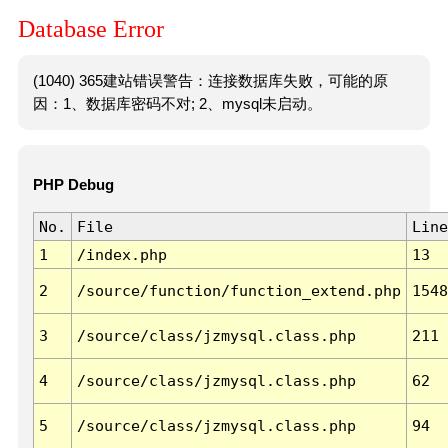
Database Error
(1040) 365建站错误警告：连接数据库失败，可能的原
因：1、数据库密码不对; 2、mysql未启动。
PHP Debug
No.
File
Line
1
/index.php
13
2
/source/function/function_extend.php
1548
3
/source/class/jzmysql.class.php
211
4
/source/class/jzmysql.class.php
62
5
/source/class/jzmysql.class.php
94