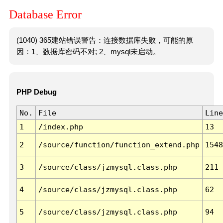
Database Error
(1040) 365建站错误警告：连接数据库失败，可能的原
因：1、数据库密码不对; 2、mysql未启动。
PHP Debug
No.
File
Line
1
/index.php
13
2
/source/function/function_extend.php
1548
3
/source/class/jzmysql.class.php
211
4
/source/class/jzmysql.class.php
62
5
/source/class/jzmysql.class.php
94