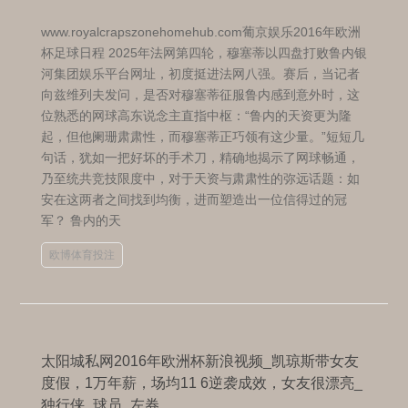
www.royalcrapszonehomehub.com葡京娱乐2016年欧洲
杯足球日程 2025年法网第四轮，穆塞蒂以四盘打败鲁内银
河集团娱乐平台网址，初度挺进法网八强。赛后，当记者
向兹维列夫发问，是否对穆塞蒂征服鲁内感到意外时，这
位熟悉的网球高东说念主直指中枢：“鲁内的天资更为隆
起，但他阑珊肃肃性，而穆塞蒂正巧领有这少量。”短短几
句话，犹如一把好坏的手术刀，精确地揭示了网球畅通，
乃至统共竞技限度中，对于天资与肃肃性的弥远话题：如
安在这两者之间找到均衡，进而塑造出一位信得过的冠
军？ 鲁内的天
欧博体育投注
太阳城私网2016年欧洲杯新浪视频_凯琼斯带女友
度假，1万年薪，场均11 6逆袭成效，女友很漂亮_
独行侠_球员_左券