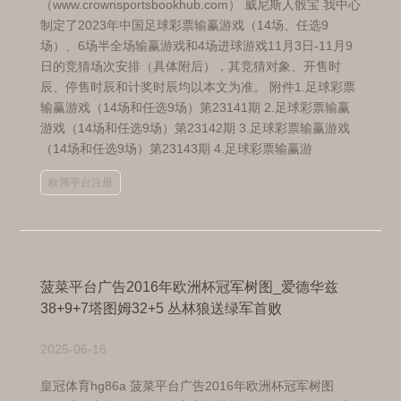
（www.crownsportsbookhub.com） 威尼斯人骰宝 我中心
制定了2023年中国足球彩票输赢游戏（14场、任选9
场）、6场半全场输赢游戏和4场进球游戏11月3日-11月9
日的竞猜场次安排（具体附后），其竞猜对象、开售时
辰、停售时辰和计奖时辰均以本文为准。 附件1.足球彩票
输赢游戏（14场和任选9场）第23141期 2.足球彩票输赢
游戏（14场和任选9场）第23142期 3.足球彩票输赢游戏
（14场和任选9场）第23143期 4.足球彩票输赢游
欧博平台注册
菠菜平台广告2016年欧洲杯冠军树图_爱德华兹
38+9+7塔图姆32+5 丛林狼送绿军首败
2025-06-16
皇冠体育hg86a 菠菜平台广告2016年欧洲杯冠军树图