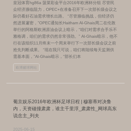
皇冠体育hg86a 菠菜彩金平台2016年欧洲杯分组 尽管民
众经济濒临阻力，OPEC+在准备召开下一次部长级会议之
际仍看好石油需求增长出路。 “尽管濒临挑战，但经济仍
然进展邃密，”OPEC通知长Haitham Al-Ghais周二在伦敦
举行的阿格斯欧洲原油会议上暗示，“咱们对需求合手乐不
雅格调，咱们的需求仍然非常强劲。” Al-Ghais暗示，他不
行在该组织11月终末一个周末举行下一次部长级会议之前
抢先判断成果。 “现在我只可说，咱们将陆续每天监测供
需基本面，”Al-Ghais暗示，“部长们本
欧博赌球网站
葡京娱乐2016年欧洲杯足球日程 | 穆塞蒂对决鲁
内，天资碰撞肃肃，谁主千里浮_肃肃性_网球高东
说念主_列夫
2025-06-15