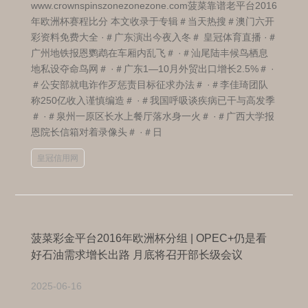
www.crownspinszonezonezone.com菠菜靠谱老平台2016
年欧洲杯赛程比分 本文收录于专辑＃当天热搜＃澳门六开
彩资料免费大全 ·＃广东演出今夜入冬＃ 皇冠体育直播 ·＃
广州地铁报恩鹦鹉在车厢内乱飞＃ ·＃汕尾陆丰候鸟栖息
地私设夺命鸟网＃ ·＃广东1—10月外贸出口增长2.5%＃ ·
＃公安部就电诈作歹惩责目标征求办法＃ ·＃李佳琦团队
称250亿收入谨慎编造＃ ·＃我国呼吸谈疾病已干与高发季
＃ ·＃泉州一原区长水上餐厅落水身一火＃ ·＃广西大学报
恩院长信箱对着录像头＃ ·＃日
皇冠信用网
菠菜彩金平台2016年欧洲杯分组 | OPEC+仍是看
好石油需求增长出路 月底将召开部长级会议
2025-06-16