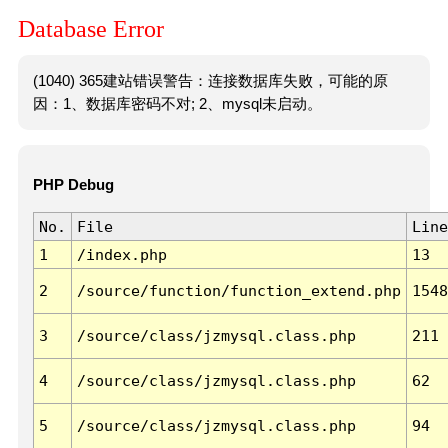
Database Error
(1040) 365建站错误警告：连接数据库失败，可能的原
因：1、数据库密码不对; 2、mysql未启动。
PHP Debug
No.
File
Line
1
/index.php
13
2
/source/function/function_extend.php
1548
3
/source/class/jzmysql.class.php
211
4
/source/class/jzmysql.class.php
62
5
/source/class/jzmysql.class.php
94