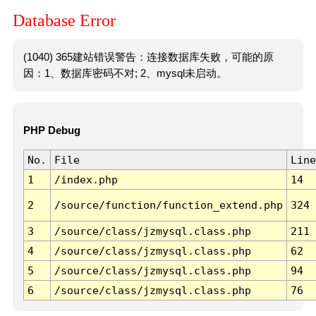
Database Error
(1040) 365建站错误警告：连接数据库失败，可能的原
因：1、数据库密码不对; 2、mysql未启动。
PHP Debug
No.
File
Line
1
/index.php
14
2
/source/function/function_extend.php
324
3
/source/class/jzmysql.class.php
211
4
/source/class/jzmysql.class.php
62
5
/source/class/jzmysql.class.php
94
6
/source/class/jzmysql.class.php
76