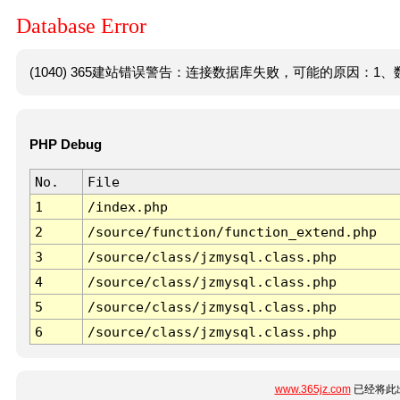
Database Error
(1040) 365建站错误警告：连接数据库失败，可能的原因：1、数
PHP Debug
No.
File
1
/index.php
2
/source/function/function_extend.php
3
/source/class/jzmysql.class.php
4
/source/class/jzmysql.class.php
5
/source/class/jzmysql.class.php
6
/source/class/jzmysql.class.php
www.365jz.com
已经将此