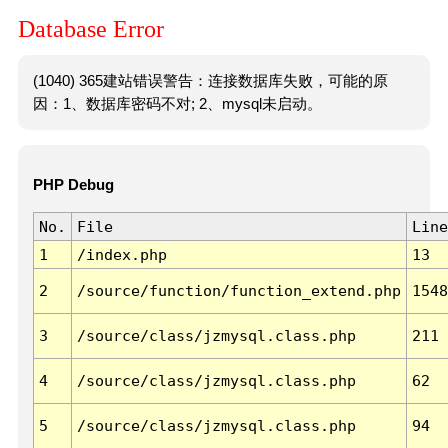
Database Error
(1040) 365建站错误警告：连接数据库失败，可能的原
因：1、数据库密码不对; 2、mysql未启动。
PHP Debug
No.
File
Line
1
/index.php
13
2
/source/function/function_extend.php
1548
3
/source/class/jzmysql.class.php
211
4
/source/class/jzmysql.class.php
62
5
/source/class/jzmysql.class.php
94