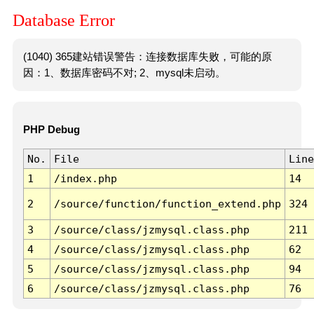
Database Error
(1040) 365建站错误警告：连接数据库失败，可能的原
因：1、数据库密码不对; 2、mysql未启动。
PHP Debug
No.
File
Line
1
/index.php
14
2
/source/function/function_extend.php
324
3
/source/class/jzmysql.class.php
211
4
/source/class/jzmysql.class.php
62
5
/source/class/jzmysql.class.php
94
6
/source/class/jzmysql.class.php
76