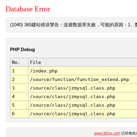
Database Error
(1040) 365建站错误警告：连接数据库失败，可能的原因：1、数
PHP Debug
No.
File
1
/index.php
2
/source/function/function_extend.php
3
/source/class/jzmysql.class.php
4
/source/class/jzmysql.class.php
5
/source/class/jzmysql.class.php
6
/source/class/jzmysql.class.php
www.365jz.com
已经将此