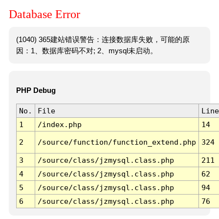
Database Error
(1040) 365建站错误警告：连接数据库失败，可能的原
因：1、数据库密码不对; 2、mysql未启动。
PHP Debug
No.
File
Line
1
/index.php
14
2
/source/function/function_extend.php
324
3
/source/class/jzmysql.class.php
211
4
/source/class/jzmysql.class.php
62
5
/source/class/jzmysql.class.php
94
6
/source/class/jzmysql.class.php
76