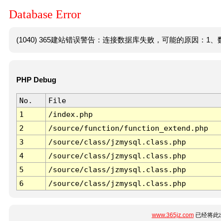
Database Error
(1040) 365建站错误警告：连接数据库失败，可能的原因：1、数
PHP Debug
No.
File
1
/index.php
2
/source/function/function_extend.php
3
/source/class/jzmysql.class.php
4
/source/class/jzmysql.class.php
5
/source/class/jzmysql.class.php
6
/source/class/jzmysql.class.php
www.365jz.com
已经将此