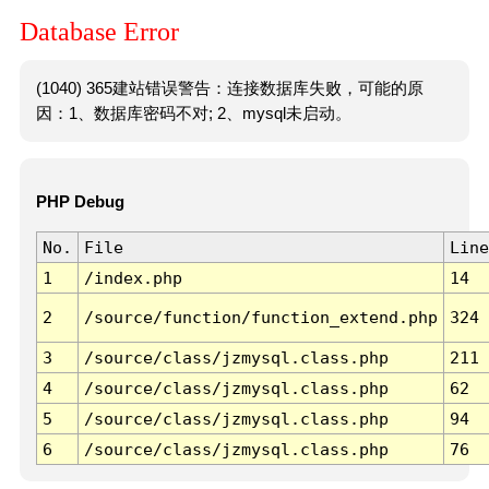
Database Error
(1040) 365建站错误警告：连接数据库失败，可能的原
因：1、数据库密码不对; 2、mysql未启动。
PHP Debug
No.
File
Line
1
/index.php
14
2
/source/function/function_extend.php
324
3
/source/class/jzmysql.class.php
211
4
/source/class/jzmysql.class.php
62
5
/source/class/jzmysql.class.php
94
6
/source/class/jzmysql.class.php
76