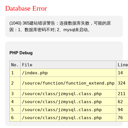
Database Error
(1040) 365建站错误警告：连接数据库失败，可能的原
因：1、数据库密码不对; 2、mysql未启动。
PHP Debug
No.
File
Line
1
/index.php
14
2
/source/function/function_extend.php
324
3
/source/class/jzmysql.class.php
211
4
/source/class/jzmysql.class.php
62
5
/source/class/jzmysql.class.php
94
6
/source/class/jzmysql.class.php
76