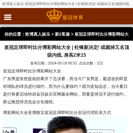
欧博真人娱乐-皇冠足球即时比分博彩网站大全 | 杜锋新决定! 或裁掉又名顶级内线,
身高2米15
你的位置：
欧博真人娱乐
>
新2客服
> 皇冠足球即时比分博彩网站大
皇冠足球即时比分博彩网站大全 | 杜锋新决定! 或裁掉又名顶
全 | 杜锋新决定! 或裁掉又名顶级内线, 身高2米15
级内线, 身高2米15
发布日期：2024-05-18 00:51 点击次数：222
皇冠足球即时比分博彩网站大全
广东男篮依然提前的离开了总决赛，而当今广东男篮，最进攻的即是
对球队的球员进行续约，而为什么要续约？因为皆知说念，当今夏日
是行将要启动特训金莎娱乐官网最全网站，而要是球员不进行续约，
那么惟恐球员也会分化领悟。
博彩网站大全亚博骰宝皇冠足球即时比分
皇冠代理联系方式