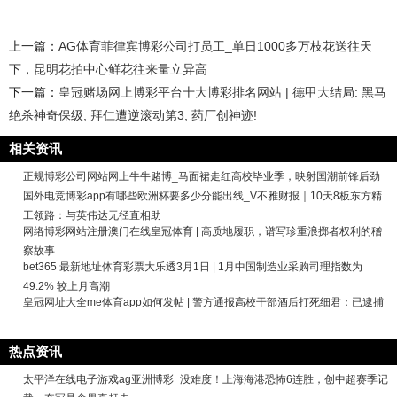
上一篇：
AG体育菲律宾博彩公司打员工_单日1000多万枝花送往天
下，昆明花拍中心鲜花往来量立异高
下一篇：
皇冠赌场网上博彩平台十大博彩排名网站 | 德甲大结局: 黑马
绝杀神奇保级, 拜仁遭逆滚动第3, 药厂创神迹!
相关资讯
正规博彩公司网站网上牛牛赌博_马面裙走红高校毕业季，映射国潮前锋后劲
国外电竞博彩app有哪些欧洲杯要多少分能出线_V不雅财报｜10天8板东方精
工领路：与英伟达无径直相助
网络博彩网站注册澳门在线皇冠体育 | 高质地履职，谱写珍重浪掷者权利的稽
察故事
bet365 最新地址体育彩票大乐透3月1日 | 1月中国制造业采购司理指数为
49.2% 较上月高潮
皇冠网址大全me体育app如何发帖 | 警方通报高校干部酒后打死细君：已逮捕
热点资讯
太平洋在线电子游戏ag亚洲博彩_没难度！上海海港恐怖6连胜，创中超赛季记