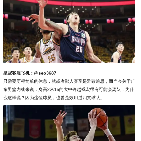
皇冠客服飞机：@seo3687
只需要历程简单的休息，就或者鄙人赛季是雅致追思，而当今关于广
东男篮内线来说，身高2米15的大中锋赵戎宏很有可能会离队，为什
么这样说？因为这位球员，也曾是效用过四支球队。