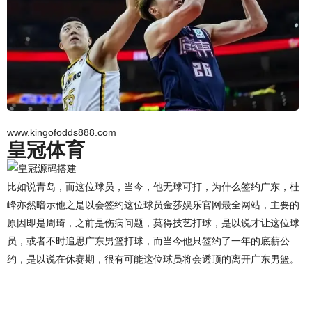
www.kingofodds888.com
皇冠体育
比如说青岛，而这位球员，当今，他无球可打，为什么签约广东，杜
峰亦然暗示他之是以会签约这位球员金莎娱乐官网最全网站，主要的
原因即是周琦，之前是伤病问题，莫得技艺打球，是以说才让这位球
员，或者不时追思广东男篮打球，而当今他只签约了一年的底薪公
约，是以说在休赛期，很有可能这位球员将会透顶的离开广东男篮。