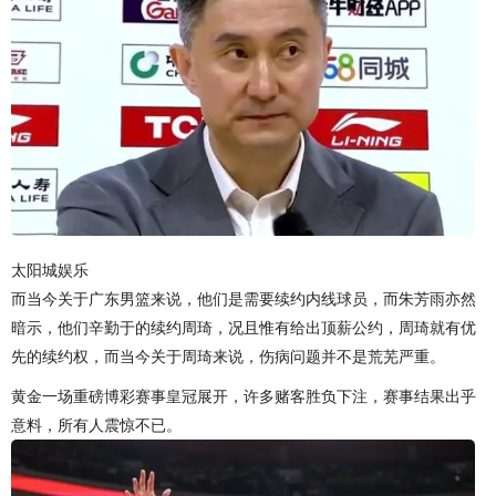
太阳城娱乐
而当今关于广东男篮来说，他们是需要续约内线球员，而朱芳雨亦然
暗示，他们辛勤于的续约周琦，况且惟有给出顶薪公约，周琦就有优
先的续约权，而当今关于周琦来说，伤病问题并不是荒芜严重。
黄金一场重磅博彩赛事皇冠展开，许多赌客胜负下注，赛事结果出乎
意料，所有人震惊不已。