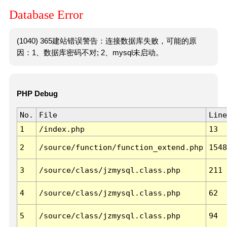
Database Error
(1040) 365建站错误警告：连接数据库失败，可能的原
因：1、数据库密码不对; 2、mysql未启动。
PHP Debug
No.
File
Line
1
/index.php
13
2
/source/function/function_extend.php
1548
3
/source/class/jzmysql.class.php
211
4
/source/class/jzmysql.class.php
62
5
/source/class/jzmysql.class.php
94