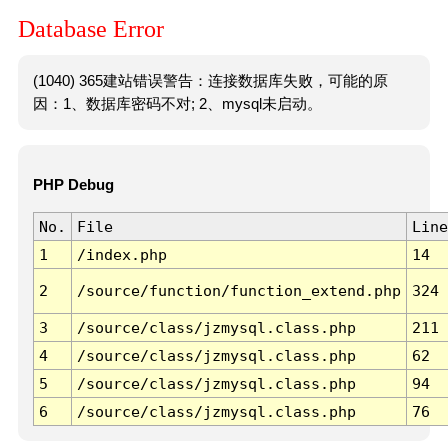
Database Error
(1040) 365建站错误警告：连接数据库失败，可能的原
因：1、数据库密码不对; 2、mysql未启动。
PHP Debug
No.
File
Line
1
/index.php
14
2
/source/function/function_extend.php
324
3
/source/class/jzmysql.class.php
211
4
/source/class/jzmysql.class.php
62
5
/source/class/jzmysql.class.php
94
6
/source/class/jzmysql.class.php
76