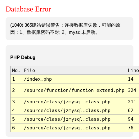
Database Error
(1040) 365建站错误警告：连接数据库失败，可能的原
因：1、数据库密码不对; 2、mysql未启动。
PHP Debug
No.
File
Line
1
/index.php
14
2
/source/function/function_extend.php
324
3
/source/class/jzmysql.class.php
211
4
/source/class/jzmysql.class.php
62
5
/source/class/jzmysql.class.php
94
6
/source/class/jzmysql.class.php
76