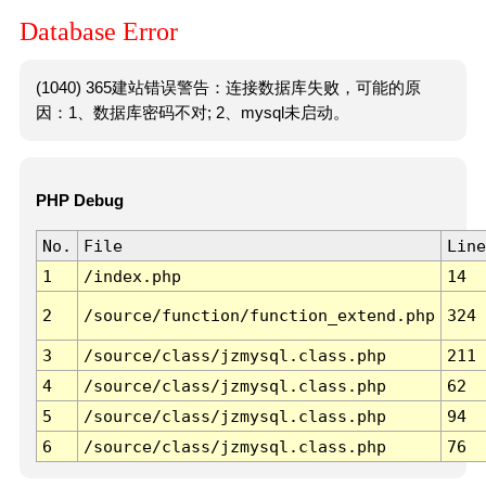
Database Error
(1040) 365建站错误警告：连接数据库失败，可能的原
因：1、数据库密码不对; 2、mysql未启动。
PHP Debug
No.
File
Line
1
/index.php
14
2
/source/function/function_extend.php
324
3
/source/class/jzmysql.class.php
211
4
/source/class/jzmysql.class.php
62
5
/source/class/jzmysql.class.php
94
6
/source/class/jzmysql.class.php
76