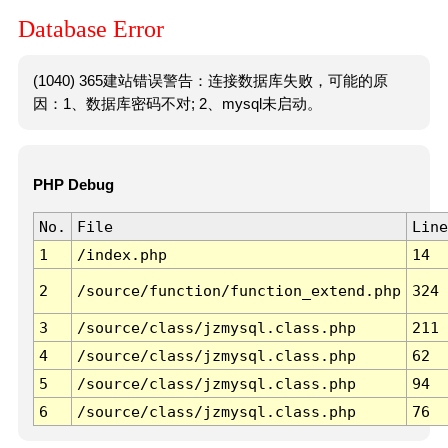
Database Error
(1040) 365建站错误警告：连接数据库失败，可能的原
因：1、数据库密码不对; 2、mysql未启动。
PHP Debug
No.
File
Line
1
/index.php
14
2
/source/function/function_extend.php
324
3
/source/class/jzmysql.class.php
211
4
/source/class/jzmysql.class.php
62
5
/source/class/jzmysql.class.php
94
6
/source/class/jzmysql.class.php
76