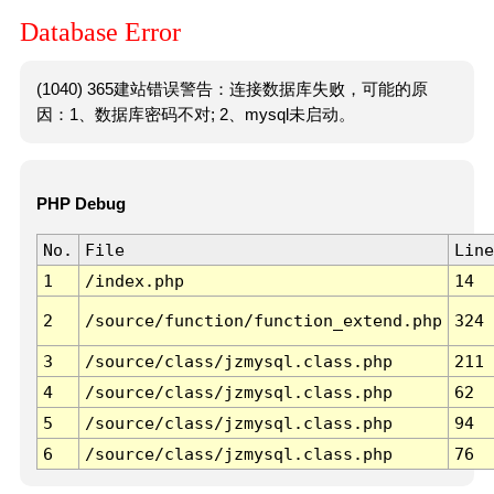
Database Error
(1040) 365建站错误警告：连接数据库失败，可能的原
因：1、数据库密码不对; 2、mysql未启动。
PHP Debug
No.
File
Line
1
/index.php
14
2
/source/function/function_extend.php
324
3
/source/class/jzmysql.class.php
211
4
/source/class/jzmysql.class.php
62
5
/source/class/jzmysql.class.php
94
6
/source/class/jzmysql.class.php
76