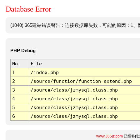
Database Error
(1040) 365建站错误警告：连接数据库失败，可能的原因：1、数
PHP Debug
No.
File
1
/index.php
2
/source/function/function_extend.php
3
/source/class/jzmysql.class.php
4
/source/class/jzmysql.class.php
5
/source/class/jzmysql.class.php
6
/source/class/jzmysql.class.php
www.365jz.com
已经将此