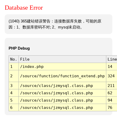
Database Error
(1040) 365建站错误警告：连接数据库失败，可能的原
因：1、数据库密码不对; 2、mysql未启动。
PHP Debug
No.
File
Line
1
/index.php
14
2
/source/function/function_extend.php
324
3
/source/class/jzmysql.class.php
211
4
/source/class/jzmysql.class.php
62
5
/source/class/jzmysql.class.php
94
6
/source/class/jzmysql.class.php
76