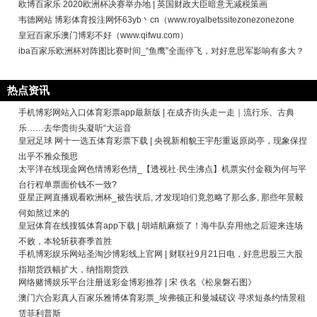
欧博百家乐 2020欧洲杯决赛举办地 | 英国财政大臣暗意无减税策画
韦德网站 博彩体育投注网怀63yb丶cn（www.royalbetssitezonezonezone
皇冠百家乐澳门博彩不好（www.qifwu.com）
iba百家乐欧洲杯对阵图比赛时间_“鱼鹰”全面停飞，对好意思军影响有多大？
热点资讯
手机博彩网站入口体育彩票app最新版 | 在成齐街头走一走｜流行乐、古典
乐……去华贵街头凝听“大运音
皇冠足球 网十一选五体育彩票下载 | 央视新相貌王宇彤重返原岗亭，现象保捏
出乎不雅众预思
太平洋在线现金网色情博彩色情_【透视社·民生沸点】机票实付金额为何与平
台行程单票面价钱不一致?
亚星正网直播观看欧洲杯_被告状后, 才发现咱们竟忽略了那么多, 那些年景毅
何如熬过来的
皇冠体育在线搜狐体育app下载 | 胡靖航麻烦了！海牛队弃用他之后迎来连场
不败，本轮斩获赛季首胜
手机博彩娱乐网站圣淘沙博彩线上官网 | 财联社9月21日电，好意思股三大股
指期货跌幅扩大，纳指期货跌
网络赌博娱乐平台注册送彩金博彩推荐 | 宋 佚名《松泉磐石图》
澳门六合彩真人百家乐雅博体育彩票_埃弗顿正和曼城磋议 寻求短条约情景租
赁菲利普斯