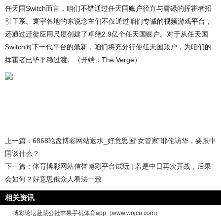
任天国Switch而言，咱们不错通过任天国账户径直与庸碌的挥霍者招
引干系。寰宇各地的东说念主们不仅通过咱们专诚的视频游戏平台，
还通过迁徙应用尺度创建了卓绝2.9亿个任天国账户。对于从任天国
Switch向下一代平台的鼎新，咱们将充分行使任天国账户，为咱们的
挥霍者已毕平稳过渡。（开端：The Verge）
上一篇：
6868轮盘博彩网站返水_好意思国“女管家”耶伦访华，要跟中
国谈什么？
下一篇：
体育博彩网站信誉博彩平台试玩 | 若是中日再次开战，后果
会如何？好意思俄众人看法一致
相关资讯
博彩论坛菠菜公社苹果手机体育app（www.wojcu.com）