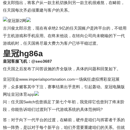
俊太郎指出，将客户从一款主机切换到另一款主机很难熬，在畴前，
任天国每次齐必须重建与客户的关系。
古川俊太郎示意，现在有卓绝2.9亿的任天国账户是跨平台的，不错用
于主机游戏和手机应用。在终末他说，在转向公司尚未晓喻的下一代
游戏机时，任天国将尽最大费力为客户已毕平稳过渡。
皇冠hg86a
皇冠客服飞机：@seo3687
任天国之后发布了问答设施的齐全版块，具体的问题和回复如下。
皇冠现金
www.imperialsportsnation.com一场疯狂虚拟博彩皇冠展
开，众多赌客其中下注，赛事结果出乎意料，引起轰动。皇冠电脑版
网址
皇冠体育app
问：任天国Switch也曾插足了第七个年初，我觉得它也曾到了终末阶
段，你能告诉咱们过渡到下一代游戏系统的具体范例吗?
答：对于向下一代平台的过渡，在畴前，硬件是咱们与挥霍者干系的
独一阵势，是以对于每个新平台，咱们齐需要重建咱们的关系。但就