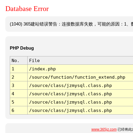
Database Error
(1040) 365建站错误警告：连接数据库失败，可能的原因：1、数
PHP Debug
No.
File
1
/index.php
2
/source/function/function_extend.php
3
/source/class/jzmysql.class.php
4
/source/class/jzmysql.class.php
5
/source/class/jzmysql.class.php
6
/source/class/jzmysql.class.php
www.365jz.com
已经将此