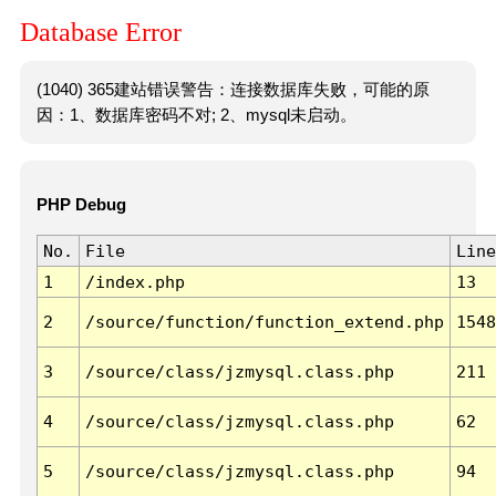
Database Error
(1040) 365建站错误警告：连接数据库失败，可能的原
因：1、数据库密码不对; 2、mysql未启动。
PHP Debug
No.
File
Line
1
/index.php
13
2
/source/function/function_extend.php
1548
3
/source/class/jzmysql.class.php
211
4
/source/class/jzmysql.class.php
62
5
/source/class/jzmysql.class.php
94