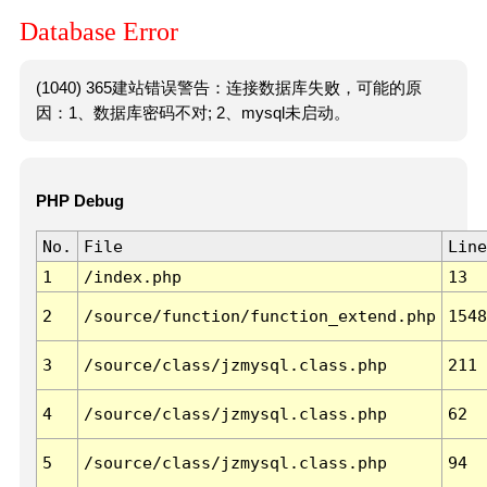
Database Error
(1040) 365建站错误警告：连接数据库失败，可能的原
因：1、数据库密码不对; 2、mysql未启动。
PHP Debug
No.
File
Line
1
/index.php
13
2
/source/function/function_extend.php
1548
3
/source/class/jzmysql.class.php
211
4
/source/class/jzmysql.class.php
62
5
/source/class/jzmysql.class.php
94