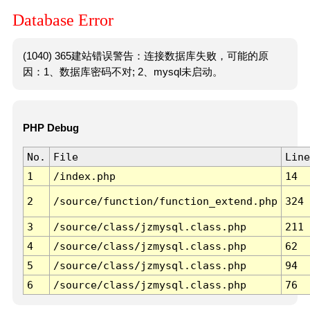
Database Error
(1040) 365建站错误警告：连接数据库失败，可能的原
因：1、数据库密码不对; 2、mysql未启动。
PHP Debug
No.
File
Line
1
/index.php
14
2
/source/function/function_extend.php
324
3
/source/class/jzmysql.class.php
211
4
/source/class/jzmysql.class.php
62
5
/source/class/jzmysql.class.php
94
6
/source/class/jzmysql.class.php
76