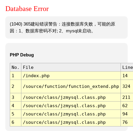
Database Error
(1040) 365建站错误警告：连接数据库失败，可能的原
因：1、数据库密码不对; 2、mysql未启动。
PHP Debug
No.
File
Line
1
/index.php
14
2
/source/function/function_extend.php
324
3
/source/class/jzmysql.class.php
211
4
/source/class/jzmysql.class.php
62
5
/source/class/jzmysql.class.php
94
6
/source/class/jzmysql.class.php
76