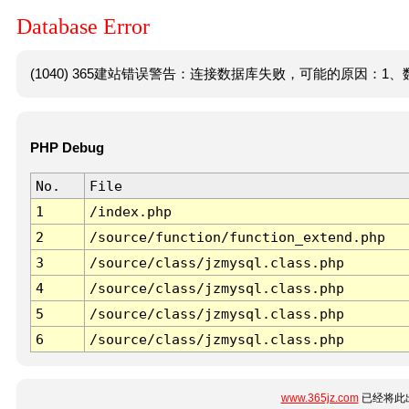
Database Error
(1040) 365建站错误警告：连接数据库失败，可能的原因：1、数
PHP Debug
No.
File
1
/index.php
2
/source/function/function_extend.php
3
/source/class/jzmysql.class.php
4
/source/class/jzmysql.class.php
5
/source/class/jzmysql.class.php
6
/source/class/jzmysql.class.php
www.365jz.com
已经将此